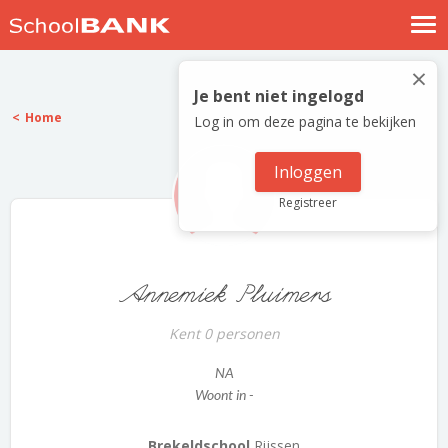
Nostalgische verhalen
×
Log in
Je bent niet ingelogd
Home
Log in om deze pagina te bekijken
Meld je gratis aan
Help
Inloggen
Registreer
Annemiek Pluimers
Kent 0 personen
NA
Woont in -
Brekeldschool
Rijssen