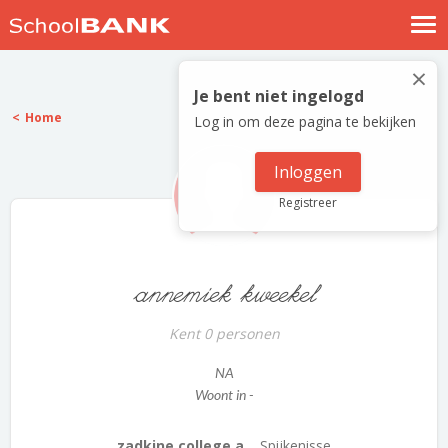
Nostalgische verhalen
×
Log in
Je bent niet ingelogd
Home
Log in om deze pagina te bekijken
Meld je gratis aan
Help
Inloggen
Registreer
annemiek kweekel
Kent 0 personen
NA
Woont in -
zadkine college a...
Spijkenisse