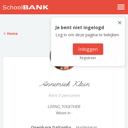
Nostalgische verhalen
×
Log in
Je bent niet ingelogd
Home
Log in om deze pagina te bekijken
Meld je gratis aan
Help
Inloggen
Registreer
Annemiek Klein
Kent 0 personen
LIVING_TOGETHER
Woont in -
Openbare Daltonba...
Hurdegaryp