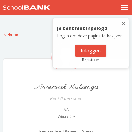
Nostalgische verhalen
×
Log in
Je bent niet ingelogd
Home
Log in om deze pagina te bekijken
Meld je gratis aan
Help
Inloggen
Registreer
Annemiek Hulzenga
Kent 0 personen
NA
Woont in -
basisschool Groen...
Sneek