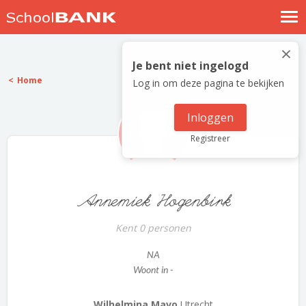
Nostalgische verhalen
×
Log in
Je bent niet ingelogd
Home
Log in om deze pagina te bekijken
Meld je gratis aan
Help
Inloggen
Registreer
Annemiek Hogenbirk
Kent 0 personen
NA
Woont in -
Wilhelmina Mavo
Utrecht