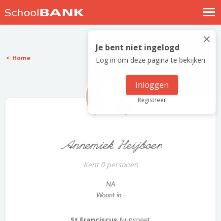
Nostalgische verhalen
×
Log in
Je bent niet ingelogd
Home
Log in om deze pagina te bekijken
Meld je gratis aan
Help
Inloggen
Registreer
Annemiek Heijboer
Kent 0 personen
NA
Woont in -
St Franciscus
Nunspeet