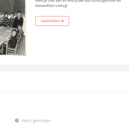
Meld je snel aan en vind jouw oud-schoolgenoten en
klassenfoto's terug!
Aanmelden
Niets gevonden