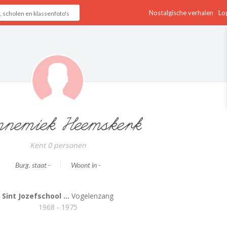
Nostalgische verhalen
Log
nemiek Heemskerk
Kent 0 personen
Burg. staat -
Woont in -
Sint Jozefschool ...
Vogelenzang
1968 - 1975