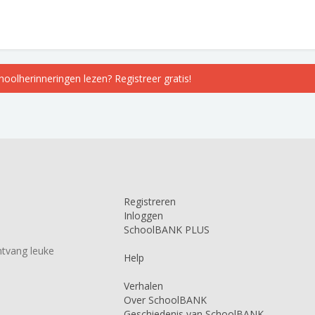
choolherinneringen lezen? Registreer gratis!
Registreren
Inloggen
SchoolBANK PLUS
tvang leuke
Help
Verhalen
Over SchoolBANK
Geschiedenis van SchoolBANK