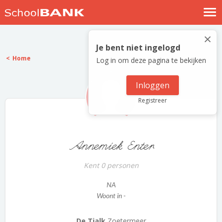
Nostalgische verhalen
×
Log in
Je bent niet ingelogd
Home
Log in om deze pagina te bekijken
Meld je gratis aan
Help
Inloggen
Registreer
Annemiek Enter
Kent 0 personen
NA
Woont in -
De Tjalk
Zoetermeer