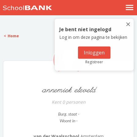
Nostalgische verhalen
×
Log in
Je bent niet ingelogd
Home
Log in om deze pagina te bekijken
Meld je gratis aan
Help
Inloggen
Registreer
annemiek eleveld
Kent 0 personen
Burg. staat -
Woont in -
van der Waalsschool
Amsterdam