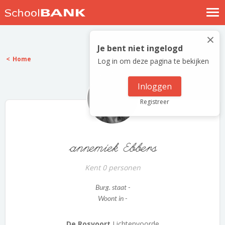
Nostalgische verhalen
×
Log in
Je bent niet ingelogd
Home
Log in om deze pagina te bekijken
Meld je gratis aan
Help
Inloggen
Registreer
annemiek Ebbers
Kent 0 personen
Burg. staat -
Woont in -
De Rosvoort
Lichtenvoorde