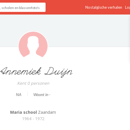
Nostalgische verhalen
Log
nnemiek Duijn
Kent 0 personen
NA
Woont in -
Maria school
Zaandam
1964 - 1972