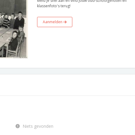
Meld je snel aan en vind jouw oud-schoolgenoten en
klassenfoto's terug!
Aanmelden
Niets gevonden