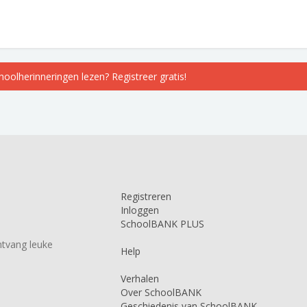
choolherinneringen lezen? Registreer gratis!
Registreren
Inloggen
SchoolBANK PLUS
tvang leuke
Help
Verhalen
Over SchoolBANK
Geschiedenis van SchoolBANK