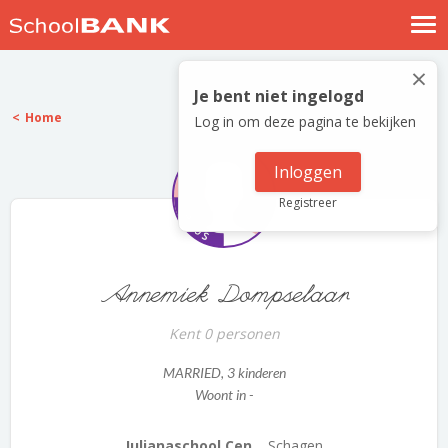
Nostalgische verhalen
×
Log in
Je bent niet ingelogd
Home
Log in om deze pagina te bekijken
Meld je gratis aan
Help
Inloggen
Registreer
Annemiek Dompselaar
Kent 0 personen
MARRIED
, 3 kinderen
Woont in -
Julianaschool Cen...
Schagen