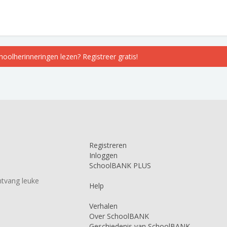
choolherinneringen lezen? Registreer gratis!
Registreren
Inloggen
SchoolBANK PLUS
tvang leuke
Help
Verhalen
Over SchoolBANK
Geschiedenis van SchoolBANK