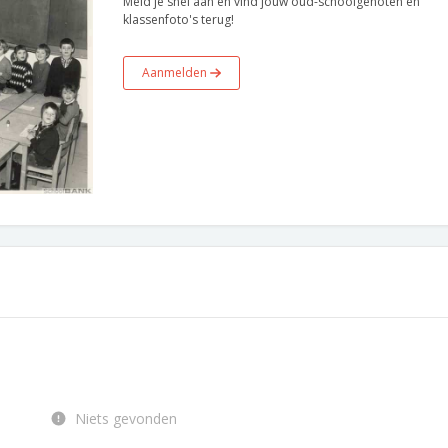
Meld je snel aan en vind jouw oud-schoolgenoten en
klassenfoto's terug!
Aanmelden
Niets gevonden