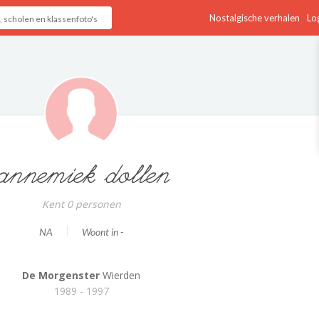
Nostalgische verhalen
Log
annemiek dollen
Kent 0 personen
NA
Woont in -
De Morgenster
Wierden
1989 - 1997