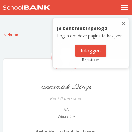
Nostalgische verhalen
×
Log in
Je bent niet ingelogd
Home
Log in om deze pagina te bekijken
Meld je gratis aan
Help
Inloggen
Registreer
annemiek Dings
Kent 0 personen
NA
Woont in -
Heilig Hart school
Heythuysen