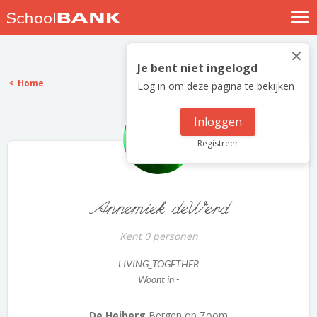
Nostalgische verhalen
×
Log in
Je bent niet ingelogd
Home
Log in om deze pagina te bekijken
Meld je gratis aan
Help
Inloggen
Registreer
Annemiek deWerd
Kent 0 personen
LIVING_TOGETHER
Woont in -
De Heiberg
Bergen op Zoom