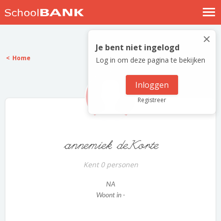
Nostalgische verhalen
×
Log in
Je bent niet ingelogd
Home
Log in om deze pagina te bekijken
Meld je gratis aan
Help
Inloggen
Registreer
annemiek deKorte
Kent 0 personen
NA
Woont in -