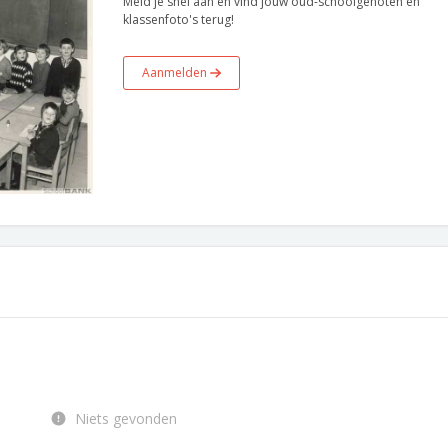
Meld je snel aan en vind jouw oud-schoolgenoten en
klassenfoto's terug!
Aanmelden
Niets gevonden