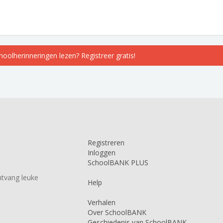
choolherinneringen lezen? Registreer gratis!
Registreren
Inloggen
SchoolBANK PLUS
tvang leuke
Help
Verhalen
Over SchoolBANK
Geschiedenis van SchoolBANK