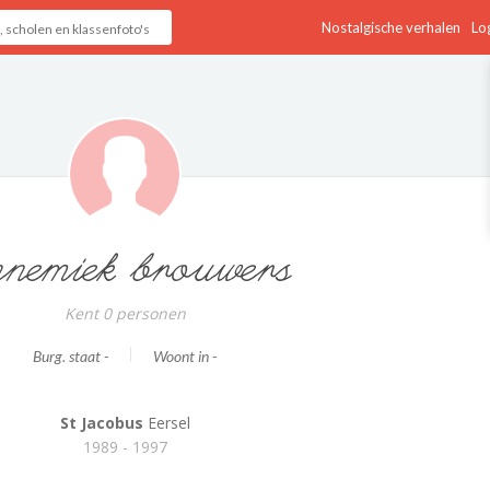
Nostalgische verhalen
Log
nemiek brouwers
Kent 0 personen
Burg. staat -
Woont in -
St Jacobus
Eersel
1989 - 1997