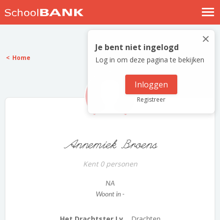
Nostalgische verhalen
×
Log in
Je bent niet ingelogd
Home
Log in om deze pagina te bekijken
Meld je gratis aan
Help
Inloggen
Registreer
Annemiek Broens
Kent 0 personen
NA
Woont in -
Het Drachtster Ly...
Drachten