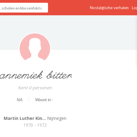
Nostalgische verhalen
Log
annemiek bitter
Kent 0 personen
NA
Woont in -
Martin Luther Kin...
Nijmegen
1970 - 1972