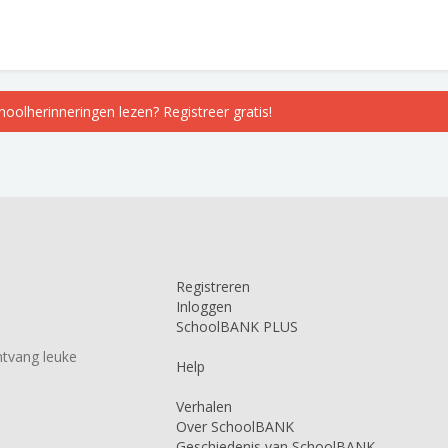
choolherinneringen lezen? Registreer gratis!
Registreren
Inloggen
SchoolBANK PLUS
tvang leuke
Help
Verhalen
Over SchoolBANK
Geschiedenis van SchoolBANK