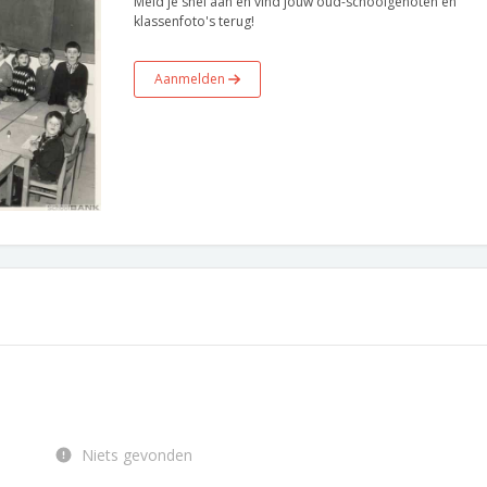
Meld je snel aan en vind jouw oud-schoolgenoten en
klassenfoto's terug!
Aanmelden
Niets gevonden