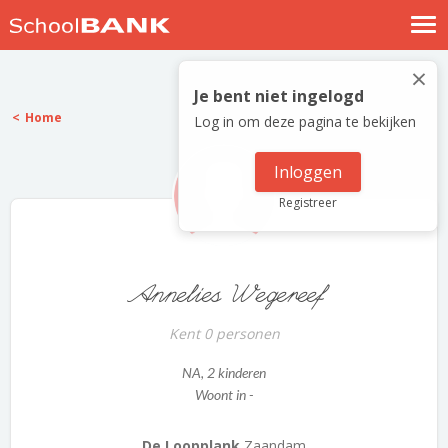
Nostalgische verhalen
×
Log in
Je bent niet ingelogd
Home
Log in om deze pagina te bekijken
Meld je gratis aan
Help
Inloggen
Registreer
Annelies Wegereef
Kent 0 personen
NA
, 2 kinderen
Woont in -
De Loopplank
Zaandam