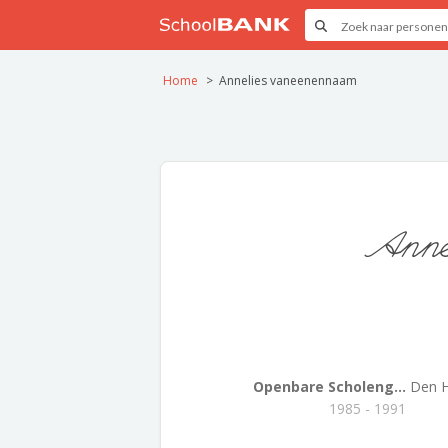
Home
Annelies vaneenennaam
Anne
Openbare Scholeng...
Den H
1985 - 1991