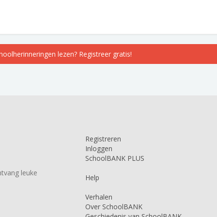
choolherinneringen lezen? Registreer gratis!
Registreren
Inloggen
SchoolBANK PLUS
tvang leuke
Help
Verhalen
Over SchoolBANK
Geschiedenis van SchoolBANK