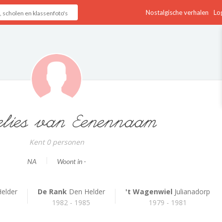
Nostalgische verhalen
Log
lies van Eenennaam
Kent 0 personen
NA
Woont in -
elder
De Rank
Den Helder
't Wagenwiel
Julianadorp
1982 - 1985
1979 - 1981