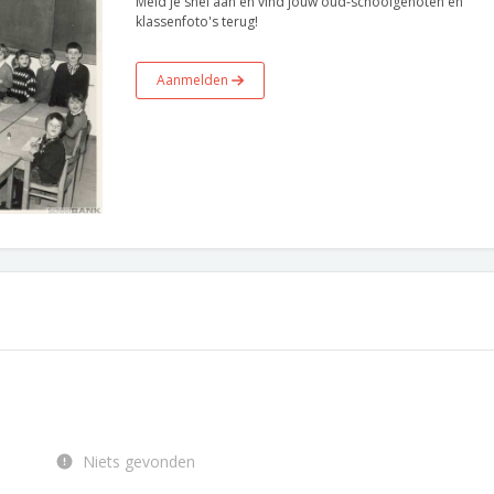
Meld je snel aan en vind jouw oud-schoolgenoten en
klassenfoto's terug!
Aanmelden
Niets gevonden