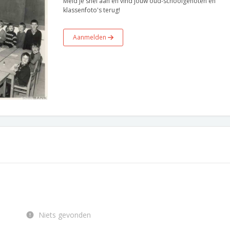
Meld je snel aan en vind jouw oud-schoolgenoten en
klassenfoto's terug!
Aanmelden
Niets gevonden