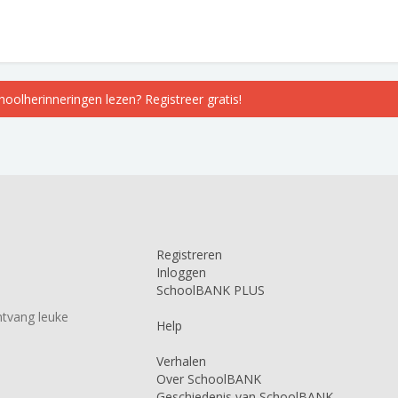
choolherinneringen lezen? Registreer gratis!
Registreren
Inloggen
SchoolBANK PLUS
tvang leuke
Help
Verhalen
Over SchoolBANK
Geschiedenis van SchoolBANK