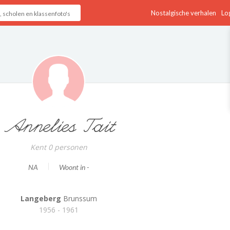
Nostalgische verhalen
Log
Annelies Tait
Kent 0 personen
NA
Woont in -
Langeberg
Brunssum
1956 - 1961