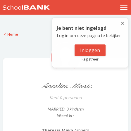
Nostalgische verhalen
×
Log in
Je bent niet ingelogd
Home
Log in om deze pagina te bekijken
Meld je gratis aan
Help
Inloggen
Registreer
Annelies Mevis
Kent 0 personen
MARRIED
, 3 kinderen
Woont in -
Theresia Mavo
Arnhem