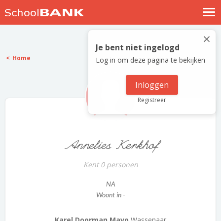
Nostalgische verhalen
×
Log in
Je bent niet ingelogd
Home
Log in om deze pagina te bekijken
Meld je gratis aan
Help
Inloggen
Registreer
Annelies Kerkhof
Kent 0 personen
NA
Woont in -
Karel Doorman Mavo
Wassenaar