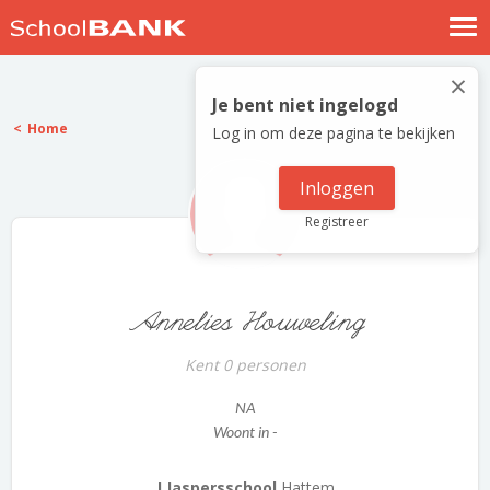
Nostalgische verhalen
×
Log in
Je bent niet ingelogd
Home
Log in om deze pagina te bekijken
Meld je gratis aan
Help
Inloggen
Registreer
Annelies Houweling
Kent 0 personen
NA
Woont in -
J Jaspersschool
Hattem