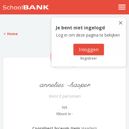
Nostalgische verhalen
×
Log in
Je bent niet ingelogd
Home
Log in om deze pagina te bekijken
Meld je gratis aan
Help
Inloggen
Registreer
annelies -hasper
Kent 0 personen
NA
Woont in -
Coornhert lyceum Gem
Haarlem