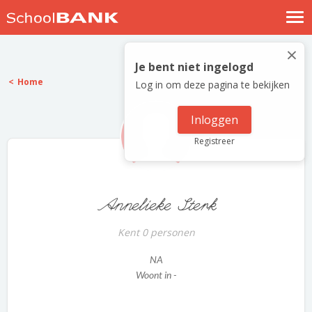
Nostalgische verhalen
×
Log in
Je bent niet ingelogd
Home
Log in om deze pagina te bekijken
Meld je gratis aan
Help
Inloggen
Registreer
Annelieke Sterk
Kent 0 personen
NA
Woont in -