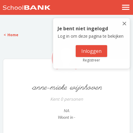
Nostalgische verhalen
×
Log in
Je bent niet ingelogd
Home
Log in om deze pagina te bekijken
Meld je gratis aan
Help
Inloggen
Registreer
anne-mieke wijnhoven
Kent 0 personen
NA
Woont in -