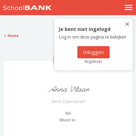
Nostalgische verhalen
×
Log in
Je bent niet ingelogd
Home
Log in om deze pagina te bekijken
Meld je gratis aan
Help
Inloggen
Registreer
Anna Vlaar
Kent 0 personen
NA
Woont in -