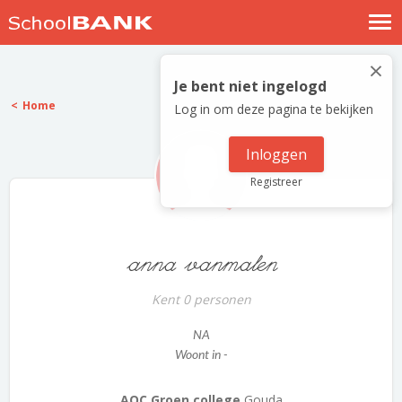
Nostalgische verhalen
×
Log in
Je bent niet ingelogd
Home
Log in om deze pagina te bekijken
Meld je gratis aan
Help
Inloggen
Registreer
anna vanmalen
Kent 0 personen
NA
Woont in -
AOC Groen college
Gouda