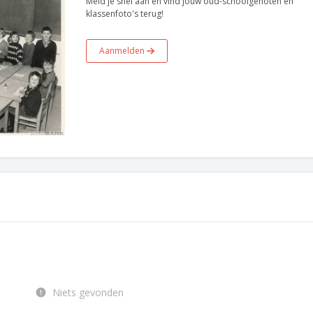
Meld je snel aan en vind jouw oud-schoolgenoten en
klassenfoto's terug!
Aanmelden
Niets gevonden