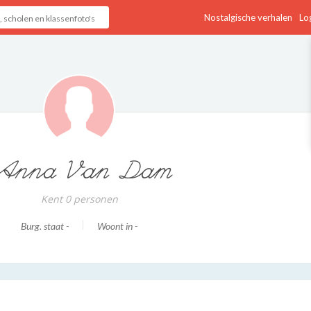
Nostalgische verhalen
Log
Anna Van Dam
Kent 0 personen
Burg. staat -
Woont in -