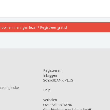
choolherinneringen lezen? Registreer gratis!
Registreren
Inloggen
SchoolBANK PLUS
tvang leuke
Help
Verhalen
Over SchoolBANK
Geschiedenis van SchoolBANK