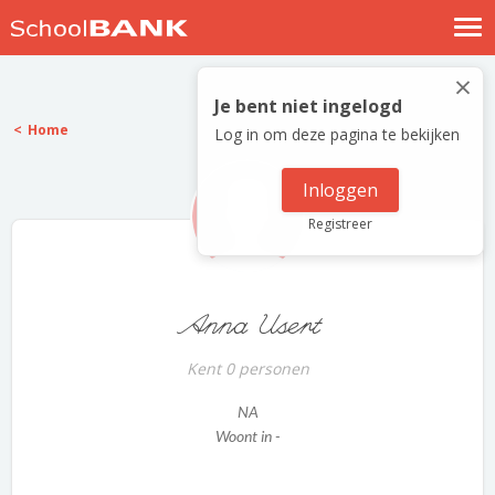
Nostalgische verhalen
×
Log in
Je bent niet ingelogd
Home
Log in om deze pagina te bekijken
Meld je gratis aan
Help
Inloggen
Registreer
Anna Usert
Kent 0 personen
NA
Woont in -