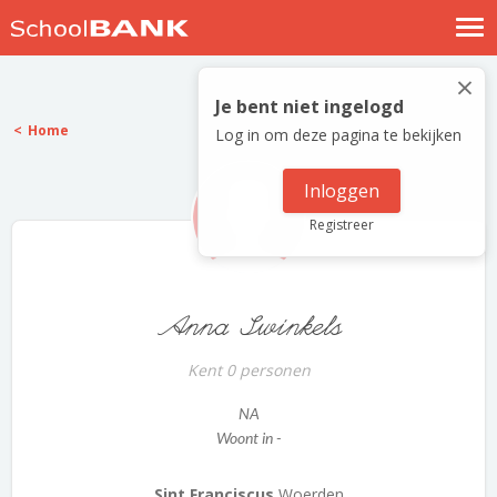
Nostalgische verhalen
×
Log in
Je bent niet ingelogd
Home
Log in om deze pagina te bekijken
Meld je gratis aan
Help
Inloggen
Registreer
Anna Swinkels
Kent 0 personen
NA
Woont in -
Sint Franciscus
Woerden