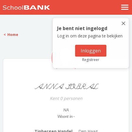
Nostalgische verhalen
×
Log in
Je bent niet ingelogd
Home
Log in om deze pagina te bekijken
Meld je gratis aan
Help
Inloggen
Registreer
ANNA SOBRAL
Kent 0 personen
NA
Woont in -
Tinbergen Handel ...
Den Haag