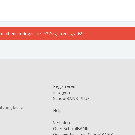
choolherinneringen lezen? Registreer gratis!
Registreren
Inloggen
SchoolBANK PLUS
tvang leuke
Help
Verhalen
Over SchoolBANK
Geschiedenis van SchoolBANK