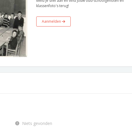
Meld je snel aan en vind jouw oud-schoolgenoten en
klassenfoto's terug!
Aanmelden
Niets gevonden