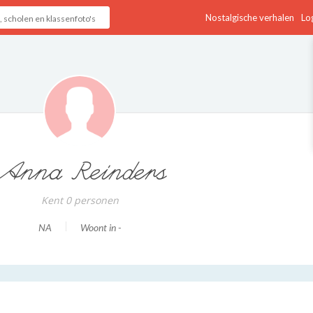
Nostalgische verhalen
Log
Anna Reinders
Kent 0 personen
NA
Woont in -