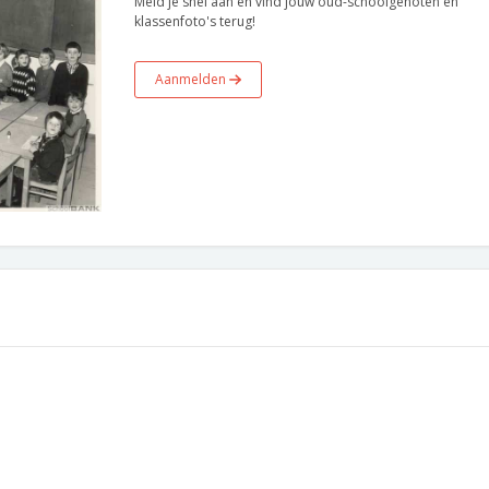
Meld je snel aan en vind jouw oud-schoolgenoten en
klassenfoto's terug!
Aanmelden