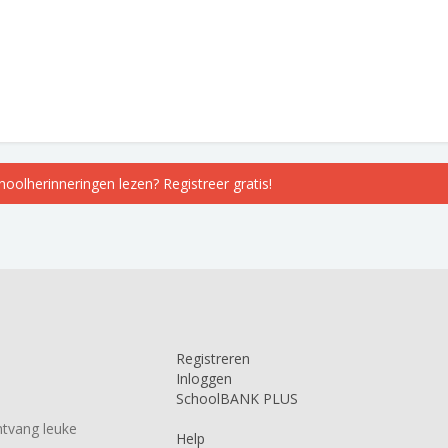
choolherinneringen lezen? Registreer gratis!
Registreren
Inloggen
SchoolBANK PLUS
tvang leuke
Help