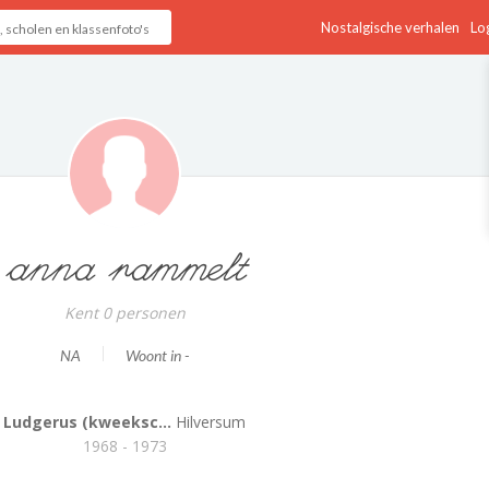
Nostalgische verhalen
Log
anna rammelt
Kent 0 personen
NA
Woont in -
Ludgerus (kweeksc...
Hilversum
1968 - 1973