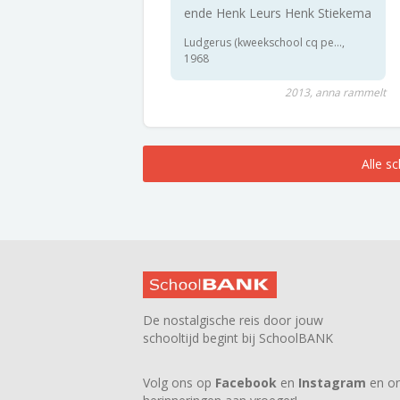
ende Henk Leurs Henk Stiekema
Ludgerus (kweekschool cq pe...,
1968
2013, anna rammelt
Alle s
De nostalgische reis door jouw
schooltijd begint bij SchoolBANK
Volg ons op
Facebook
en
Instagram
en on