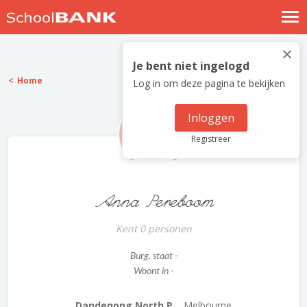
Nostalgische verhalen
×
Log in
Je bent niet ingelogd
Home
Log in om deze pagina te bekijken
Meld je gratis aan
Help
Inloggen
Registreer
Anna Pereboom
Kent 0 personen
Burg. staat -
Woont in -
Dandenong North P...
Melbourne