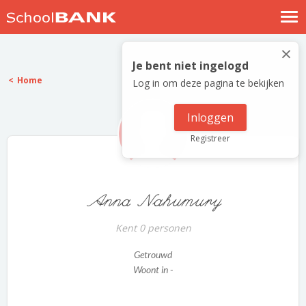
Nostalgische verhalen
×
Log in
Je bent niet ingelogd
Home
Log in om deze pagina te bekijken
Meld je gratis aan
Help
Inloggen
Registreer
Anna Nahumury
Kent 0 personen
Getrouwd
Woont in -