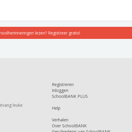
choolherinneringen lezen? Registreer gratis!
Registreren
Inloggen
SchoolBANK PLUS
tvang leuke
Help
Verhalen
Over SchoolBANK
Geschiedenis van SchoolBANK