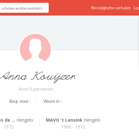
Nostalgische verhalen
Log
Anna Kouijzer
Kent 0 personen
Burg. staat -
Woont in -
 de ...
Hengelo
MAVO 't Lansink
Hengelo
 - 1972
1966 - 1972