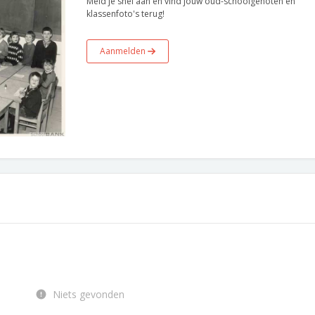
Meld je snel aan en vind jouw oud-schoolgenoten en
klassenfoto's terug!
Aanmelden
Niets gevonden