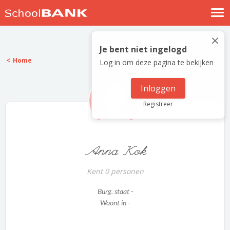
Nostalgische verhalen
×
Log in
Je bent niet ingelogd
Home
Log in om deze pagina te bekijken
Meld je gratis aan
Help
Inloggen
Registreer
Anna Kok
Kent 0 personen
Burg. staat -
Woont in -