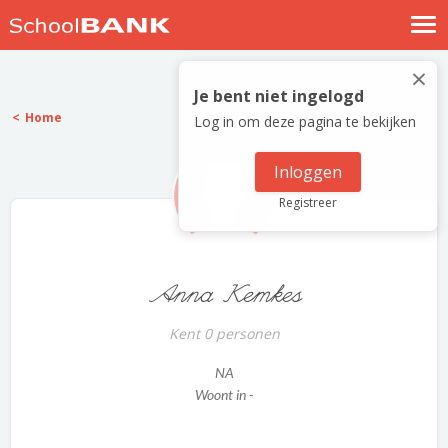
Nostalgische verhalen
×
Log in
Je bent niet ingelogd
Home
Log in om deze pagina te bekijken
Meld je gratis aan
Help
Inloggen
Registreer
Anna Kemkes
Kent 0 personen
NA
Woont in -