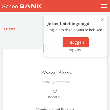
Nostalgische verhalen
×
Log in
Je bent niet ingelogd
Home
Log in om deze pagina te bekijken
Meld je gratis aan
Help
Inloggen
Registreer
Anna Kars
Kent 0 personen
NA
Woont in -
Vondelschool
Bussum