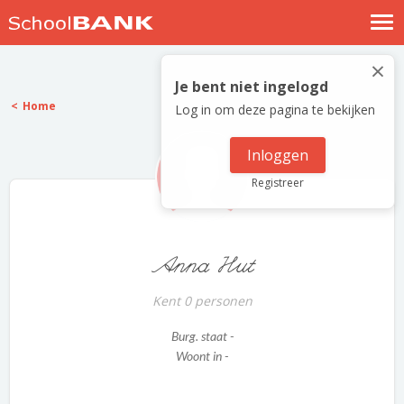
Nostalgische verhalen
×
Log in
Je bent niet ingelogd
Home
Log in om deze pagina te bekijken
Meld je gratis aan
Help
Inloggen
Registreer
Anna Hut
Kent 0 personen
Burg. staat -
Woont in -