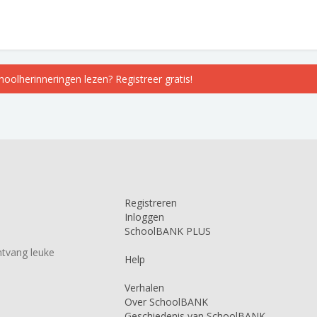
choolherinneringen lezen? Registreer gratis!
Registreren
Inloggen
SchoolBANK PLUS
tvang leuke
Help
Verhalen
Over SchoolBANK
Geschiedenis van SchoolBANK