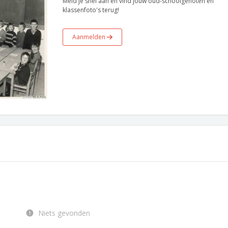
Meld je snel aan en vind jouw oud-schoolgenoten en
klassenfoto's terug!
Aanmelden
Niets gevonden