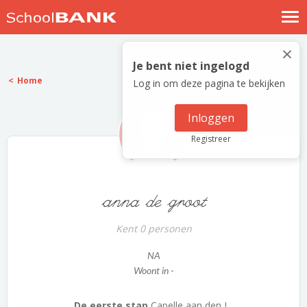
Nostalgische verhalen
×
Log in
Je bent niet ingelogd
Home
Log in om deze pagina te bekijken
Meld je gratis aan
Help
Inloggen
Registreer
anna de groot
Kent 0 personen
NA
Woont in -
De eerste stap
Capelle aan den I...