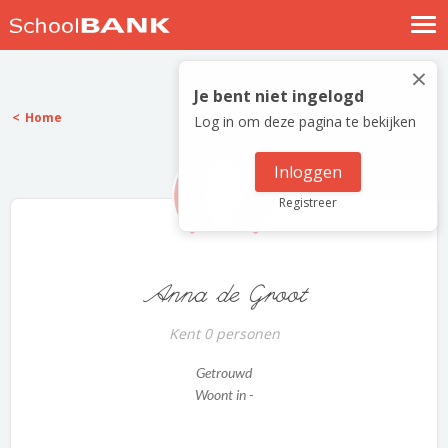
Nostalgische verhalen
×
Log in
Je bent niet ingelogd
Home
Log in om deze pagina te bekijken
Meld je gratis aan
Help
Inloggen
Registreer
Anna de Groot
Kent 0 personen
Getrouwd
Woont in -