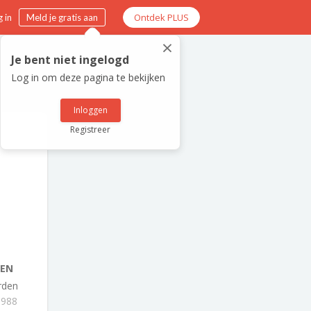
Ontdek PLUS
 in
Meld je gratis aan
×
Je bent niet ingelogd
Log in om deze pagina te bekijken
Inloggen
Registreer
KEN
rden
1988