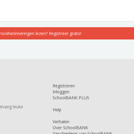
choolherinneringen lezen? Registreer gratis!
Registreren
Inloggen
SchoolBANK PLUS
tvang leuke
Help
Verhalen
Over SchoolBANK
Geschiedenis van SchoolBANK