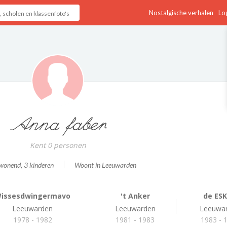
Nostalgische verhalen
Log
Anna faber
Kent 0 personen
wonend
, 3 kinderen
Woont in Leeuwarden
issesdwingermavo
't Anker
de ES
Leeuwarden
Leeuwarden
Leeuwa
1978 - 1982
1981 - 1983
1983 - 