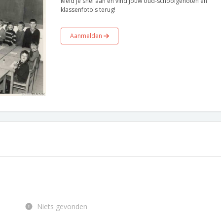
Meld je snel aan en vind jouw oud-schoolgenoten en
klassenfoto's terug!
Aanmelden
Niets gevonden