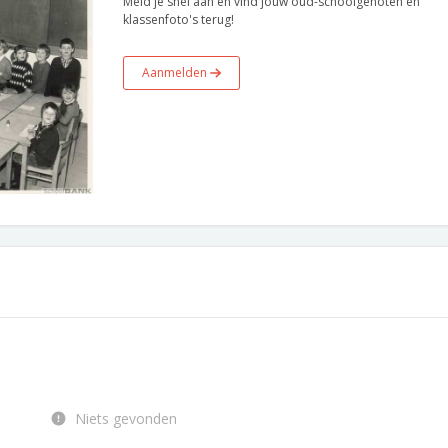
Meld je snel aan en vind jouw oud-schoolgenoten en
klassenfoto's terug!
Aanmelden
Niets gevonden