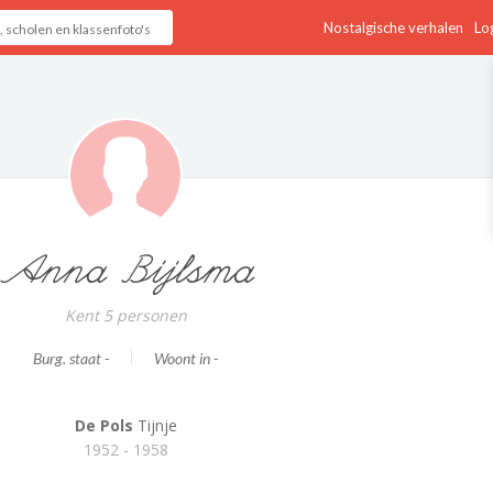
Nostalgische verhalen
Log
Anna Bijlsma
Kent 5 personen
Burg. staat -
Woont in -
De Pols
Tijnje
1952 - 1958