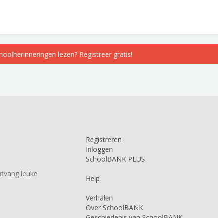
choolherinneringen lezen? Registreer gratis!
Registreren
Inloggen
SchoolBANK PLUS
tvang leuke
Help
Verhalen
Over SchoolBANK
Geschiedenis van SchoolBANK