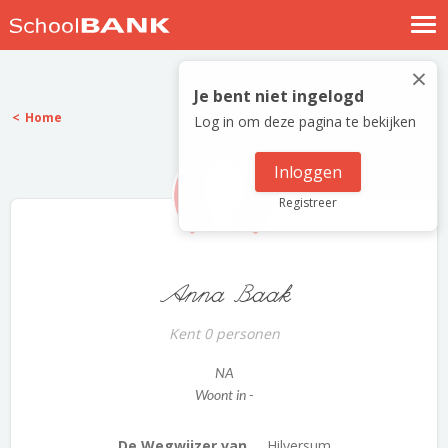
Nostalgische verhalen
×
Log in
Je bent niet ingelogd
Home
Log in om deze pagina te bekijken
Meld je gratis aan
Help
Inloggen
Registreer
Anna Baak
Kent 0 personen
NA
Woont in -
De Wegwijzer van ...
Hilversum