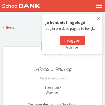
Nostalgische verhalen
×
Log in
Je bent niet ingelogd
Home
Log in om deze pagina te bekijken
Meld je gratis aan
Help
Inloggen
Registreer
Anna Amsing
Kent 0 personen
Burg. staat -
Woont in -
Cort van der Linden
Groningen